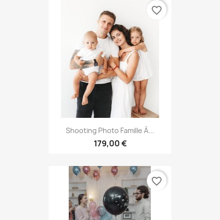
favorite_border
Shooting Photo Famille À...
179,00 €
favorite_border