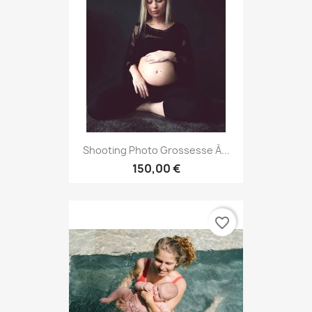
Shooting Photo Grossesse À...
150,00 €
favorite_border