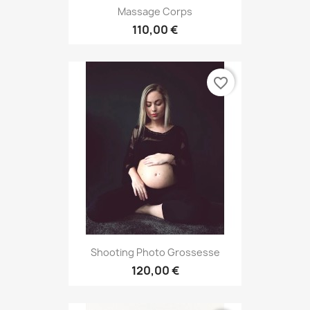
Massage Corps
110,00 €
favorite_border
Shooting Photo Grossesse
120,00 €