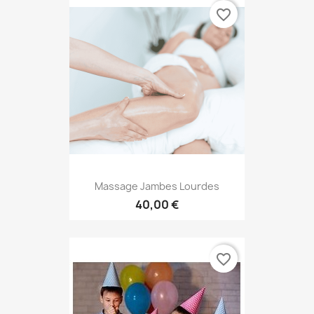
favorite_border
Massage Jambes Lourdes
40,00 €
favorite_border