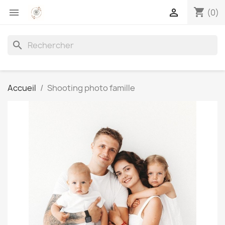
shopping_cart


(0)
search
Accueil
Shooting photo famille