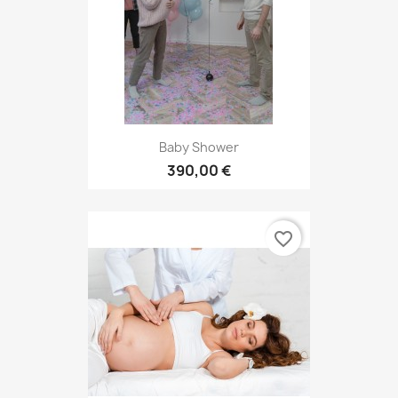
Baby Shower
390,00 €
favorite_border