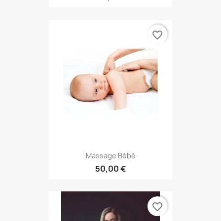
favorite_border
Massage Bébé
50,00 €
favorite_border