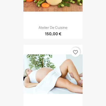
Atelier De Cuisine
150,00 €
favorite_border