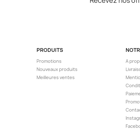
Recevez nos off
PRODUITS
NOTR
Promotions
A pro
Nouveaux produits
Livrai
Meilleures ventes
Mentio
Condit
Paieme
Promo
Conta
Instag
Faceb