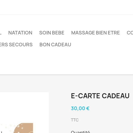
L
NATATION
SOIN BEBE
MASSAGE BIEN ETRE
CO
ERS SECOURS
BON CADEAU
E-CARTE CADEAU
30,00 €
TTC
Quantité