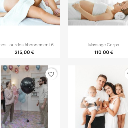
Aperçu rapide
Aperçu rapide


bes Lourdes Abonnement 6...
Massage Corps
215,00 €
110,00 €
favorite_border
fa