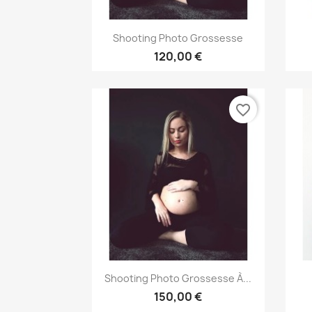
Aperçu rapide

Shooting Photo Grossesse
120,00 €
favorite_border
Aperçu rapide

Shooting Photo Grossesse À...
150,00 €