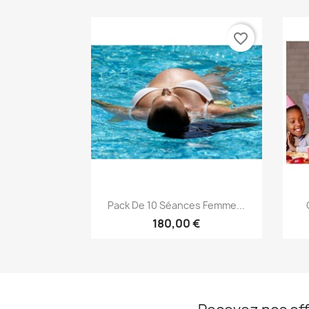
favorite_border
Aperçu rapide

Pack De 10 Séances Femme...
180,00 €