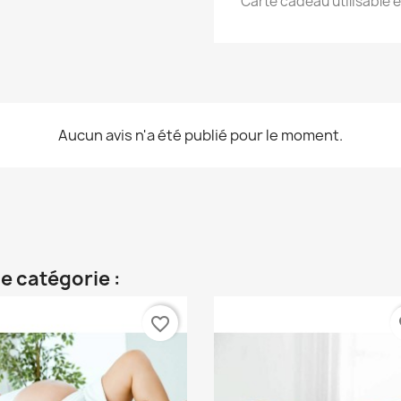
Carte cadeau utilisable en
Aucun avis n'a été publié pour le moment.
e catégorie :
favorite_border
fa