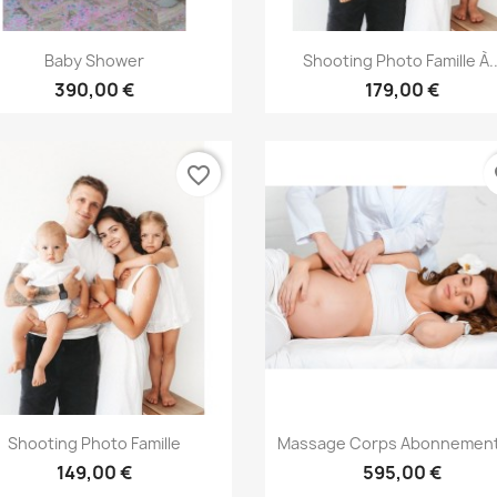
Aperçu rapide
Aperçu rapide


Baby Shower
Shooting Photo Famille À..
390,00 €
179,00 €
favorite_border
fa
Aperçu rapide
Aperçu rapide


Shooting Photo Famille
Massage Corps Abonnement 
149,00 €
595,00 €