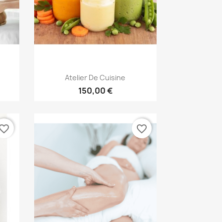
Aperçu rapide

Atelier De Cuisine
150,00 €
vorite_border
favorite_border