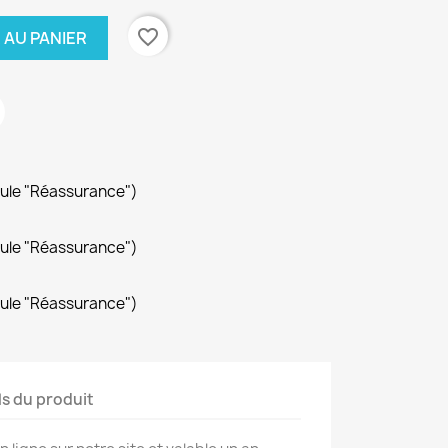
favorite_border
 AU PANIER
dule "Réassurance")
dule "Réassurance")
dule "Réassurance")
ls du produit