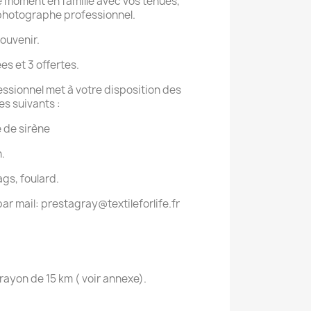
 moment en famille avec vos tenues,
photographe professionnel.
ouvenir.
s et 3 offertes.
sionnel met à votre disposition des
es suivants :
e de sirène
.
gs, foulard.
ar mail: prestagray@textileforlife.fr
rayon de 15 km ( voir annexe).