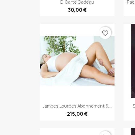
Aperçu rapide

E-Carte Cadeau
Pac
30,00 €
favorite_border
Aperçu rapide

Jambes Lourdes Abonnement 6...
S
215,00 €