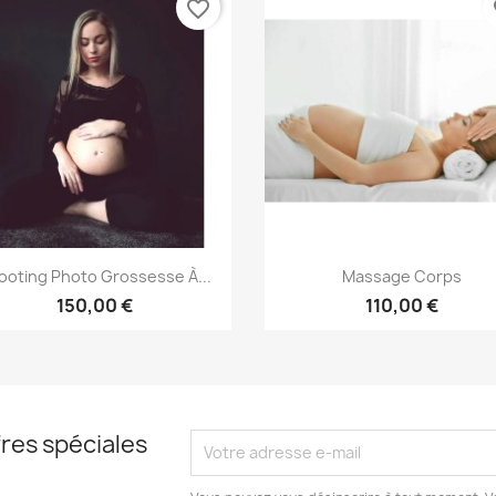
favorite_border
fa
Aperçu rapide
Aperçu rapide


ooting Photo Grossesse À...
Massage Corps
150,00 €
110,00 €
res spéciales