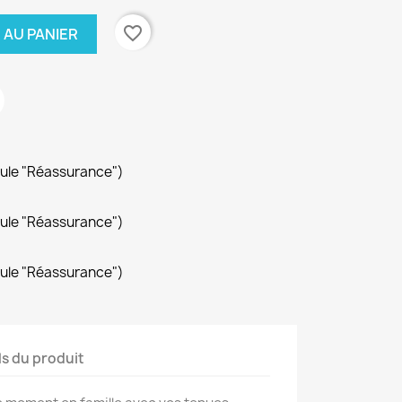
favorite_border
 AU PANIER
dule "Réassurance")
dule "Réassurance")
dule "Réassurance")
ls du produit