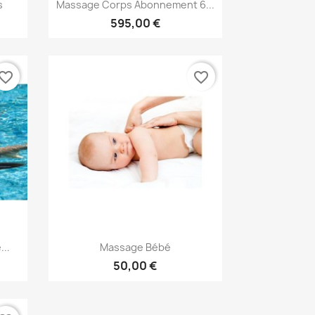
Aperçu rapide

s
Massage Corps Abonnement 6...
595,00 €
vorite_border
favorite_border
Aperçu rapide

..
Massage Bébé
50,00 €