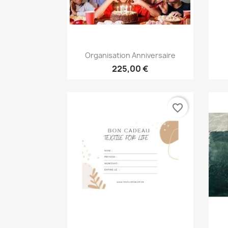
Aperçu rapide

Organisation Anniversaire
225,00 €
favorite_border