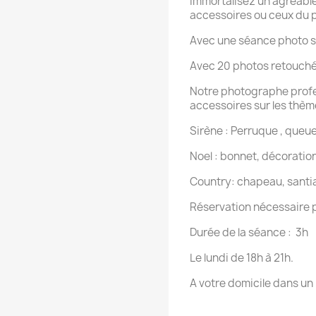
Immortalisez un agréable
accessoires ou ceux du 
Avec une séance photo s
Avec 20 photos retouchée
Notre photographe profes
accessoires sur les thèm
Sirène : Perruque , queu
Noel : bonnet, décoration
Country: chapeau, santia
Réservation nécessaire p
Durée de la séance : 3h
Le lundi de 18h à 21h.
A votre domicile dans un 