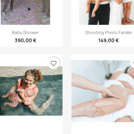
Aperçu rapide
Aperçu rapide


Baby Shower
Shooting Photo Famille
390,00 €
149,00 €
favorite_border
fa