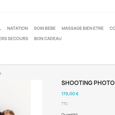
L
NATATION
SOIN BEBE
MASSAGE BIEN ETRE
CO
ERS SECOURS
BON CADEAU
e
SHOOTING PHOTO 
179,00 €
TTC
Quantité