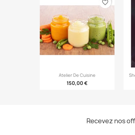
favorite_border
Aperçu rapide

Atelier De Cuisine
Sh
150,00 €
Recevez nos off