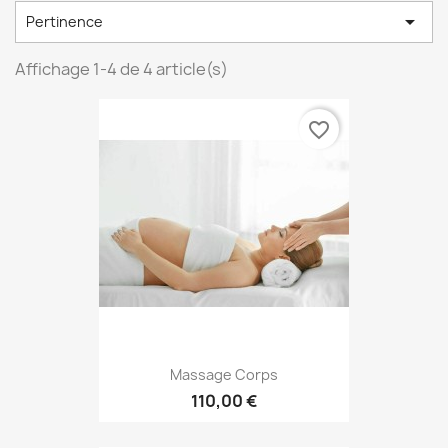

Pertinence
Affichage 1-4 de 4 article(s)
favorite_border
Massage Corps
110,00 €