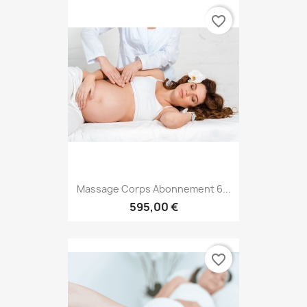
favorite_border
Massage Corps Abonnement 6...
595,00 €
favorite_border