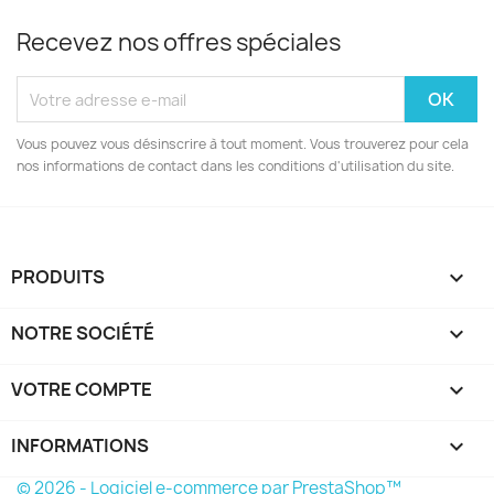
Recevez nos offres spéciales
Vous pouvez vous désinscrire à tout moment. Vous trouverez pour cela
nos informations de contact dans les conditions d'utilisation du site.
PRODUITS

NOTRE SOCIÉTÉ

VOTRE COMPTE

INFORMATIONS
keyboard_arrow_down
© 2026 - Logiciel e-commerce par PrestaShop™